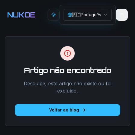
Aller au contenu principal
NUKOE
🇵🇹
Português
Toggle theme
Artigo não encontrado
Desculpe, este artigo não existe ou foi
excluído.
Voltar ao blog