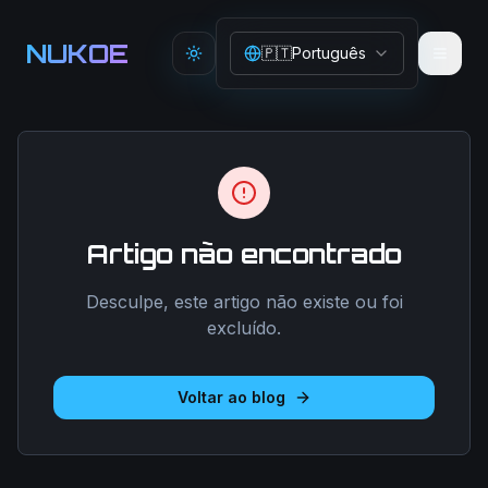
Aller au contenu principal
NUKOE
🇵🇹
Português
Toggle theme
Artigo não encontrado
Desculpe, este artigo não existe ou foi
excluído.
Voltar ao blog