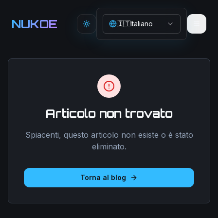
Aller au contenu principal
NUKOE
🇮🇹
Italiano
Toggle theme
Articolo non trovato
Spiacenti, questo articolo non esiste o è stato
eliminato.
Torna al blog