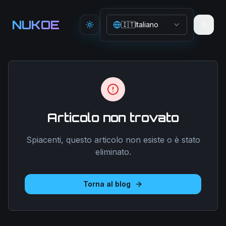
Aller au contenu principal
NUKOE
🇮🇹
Italiano
Toggle theme
Articolo non trovato
Spiacenti, questo articolo non esiste o è stato
eliminato.
Torna al blog