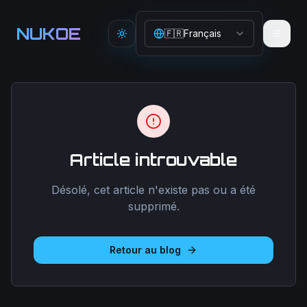
Aller au contenu principal
NUKOE
🇫🇷
Français
Toggle theme
Article introuvable
Désolé, cet article n'existe pas ou a été
supprimé.
Retour au blog