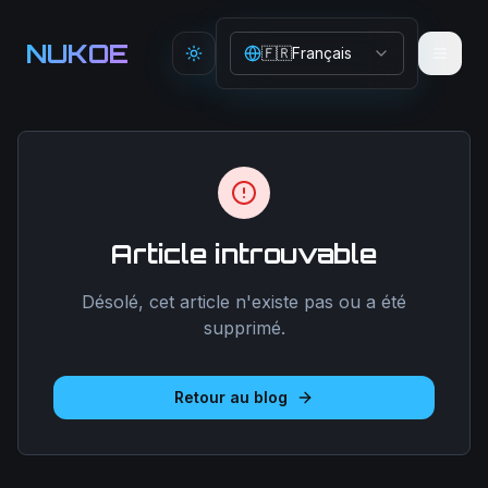
Aller au contenu principal
NUKOE
🇫🇷
Français
Toggle theme
Article introuvable
Désolé, cet article n'existe pas ou a été
supprimé.
Retour au blog