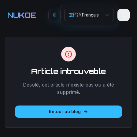
Aller au contenu principal
NUKOE
🇫🇷
Français
Toggle theme
Article introuvable
Désolé, cet article n'existe pas ou a été
supprimé.
Retour au blog