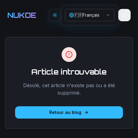
Aller au contenu principal
NUKOE
🇫🇷
Français
Toggle theme
Article introuvable
Désolé, cet article n'existe pas ou a été
supprimé.
Retour au blog