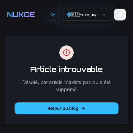
Aller au contenu principal
NUKOE
🇫🇷
Français
Toggle theme
Article introuvable
Désolé, cet article n'existe pas ou a été
supprimé.
Retour au blog