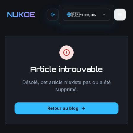
Aller au contenu principal
NUKOE
🇫🇷
Français
Toggle theme
Article introuvable
Désolé, cet article n'existe pas ou a été
supprimé.
Retour au blog