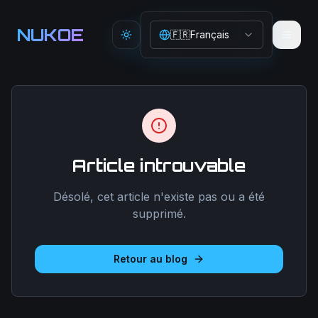
Aller au contenu principal
NUKOE
🇫🇷
Français
Toggle theme
Article introuvable
Désolé, cet article n'existe pas ou a été
supprimé.
Retour au blog