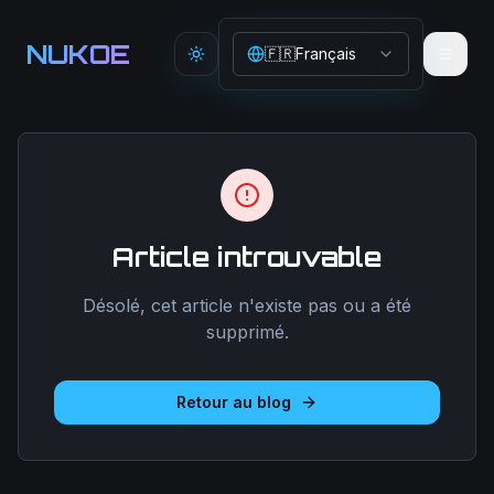
Aller au contenu principal
NUKOE
🇫🇷
Français
Toggle theme
Article introuvable
Désolé, cet article n'existe pas ou a été
supprimé.
Retour au blog