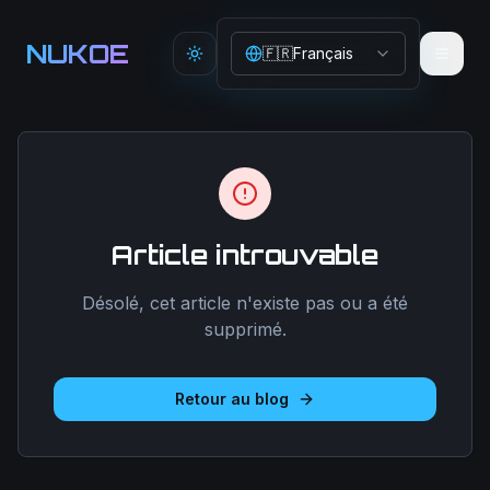
Aller au contenu principal
NUKOE
🇫🇷
Français
Toggle theme
Article introuvable
Désolé, cet article n'existe pas ou a été
supprimé.
Retour au blog