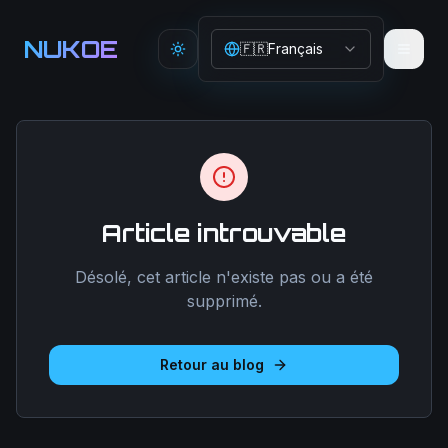
Aller au contenu principal
NUKOE
🇫🇷
Français
Toggle theme
Article introuvable
Désolé, cet article n'existe pas ou a été
supprimé.
Retour au blog