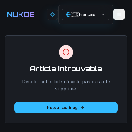
Aller au contenu principal
NUKOE
🇫🇷
Français
Toggle theme
Article introuvable
Désolé, cet article n'existe pas ou a été
supprimé.
Retour au blog