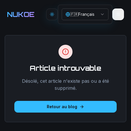
Aller au contenu principal
NUKOE
🇫🇷
Français
Toggle theme
Article introuvable
Désolé, cet article n'existe pas ou a été
supprimé.
Retour au blog