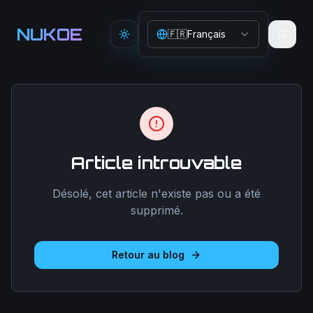
Aller au contenu principal
NUKOE
🇫🇷
Français
Toggle theme
Article introuvable
Désolé, cet article n'existe pas ou a été
supprimé.
Retour au blog