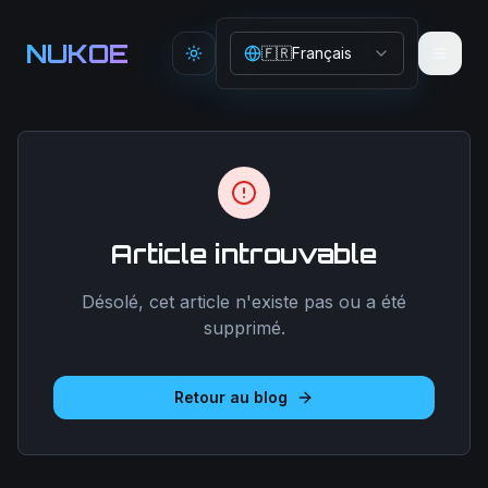
Aller au contenu principal
NUKOE
🇫🇷
Français
Toggle theme
Article introuvable
Désolé, cet article n'existe pas ou a été
supprimé.
Retour au blog