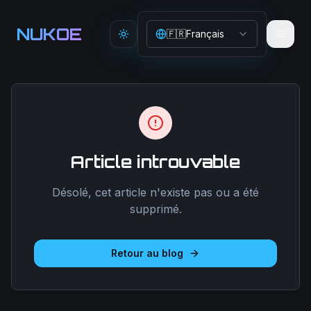
Aller au contenu principal
NUKOE
🇫🇷
Français
Toggle theme
Article introuvable
Désolé, cet article n'existe pas ou a été
supprimé.
Retour au blog