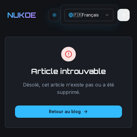
Aller au contenu principal
NUKOE
🇫🇷
Français
Toggle theme
Article introuvable
Désolé, cet article n'existe pas ou a été
supprimé.
Retour au blog