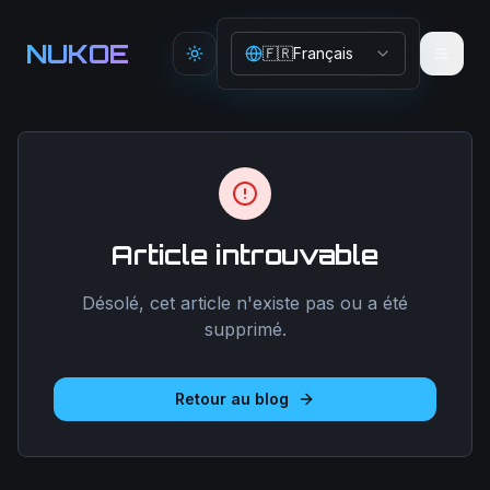
Aller au contenu principal
NUKOE
🇫🇷
Français
Toggle theme
Article introuvable
Désolé, cet article n'existe pas ou a été
supprimé.
Retour au blog