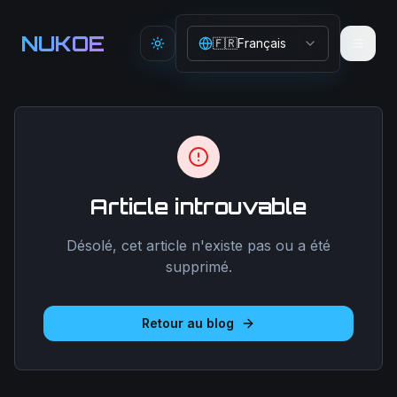
Aller au contenu principal
NUKOE
🇫🇷
Français
Toggle theme
Article introuvable
Désolé, cet article n'existe pas ou a été
supprimé.
Retour au blog