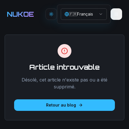
Aller au contenu principal
NUKOE
🇫🇷
Français
Toggle theme
Article introuvable
Désolé, cet article n'existe pas ou a été
supprimé.
Retour au blog