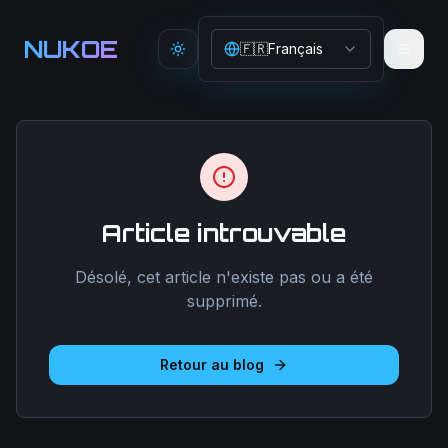
Aller au contenu principal
NUKOE
🇫🇷
Français
Toggle theme
Article introuvable
Désolé, cet article n'existe pas ou a été
supprimé.
Retour au blog