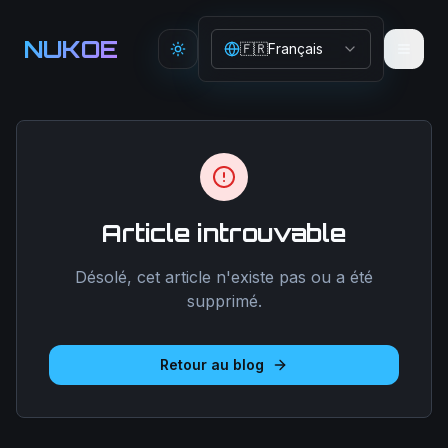
Aller au contenu principal
NUKOE
🇫🇷
Français
Toggle theme
Article introuvable
Désolé, cet article n'existe pas ou a été
supprimé.
Retour au blog