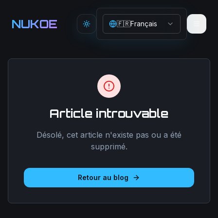
Aller au contenu principal
NUKOE
🇫🇷
Français
Toggle theme
Article introuvable
Désolé, cet article n'existe pas ou a été
supprimé.
Retour au blog