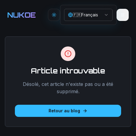
Aller au contenu principal
NUKOE
🇫🇷
Français
Toggle theme
Article introuvable
Désolé, cet article n'existe pas ou a été
supprimé.
Retour au blog