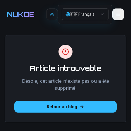
Aller au contenu principal
NUKOE
🇫🇷
Français
Toggle theme
Article introuvable
Désolé, cet article n'existe pas ou a été
supprimé.
Retour au blog