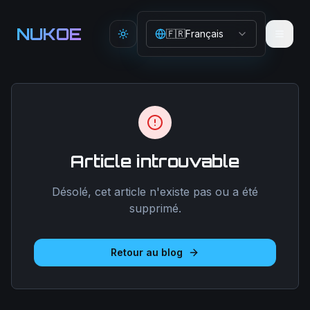
Aller au contenu principal
NUKOE
🇫🇷
Français
Toggle theme
Article introuvable
Désolé, cet article n'existe pas ou a été
supprimé.
Retour au blog