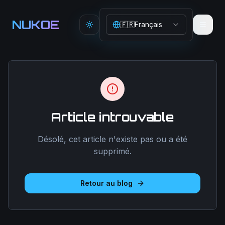
Aller au contenu principal
NUKOE
🇫🇷
Français
Toggle theme
Article introuvable
Désolé, cet article n'existe pas ou a été
supprimé.
Retour au blog