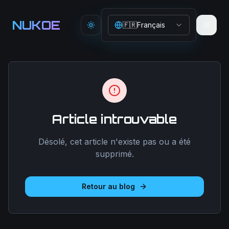
Aller au contenu principal
NUKOE
🇫🇷
Français
Toggle theme
Article introuvable
Désolé, cet article n'existe pas ou a été
supprimé.
Retour au blog