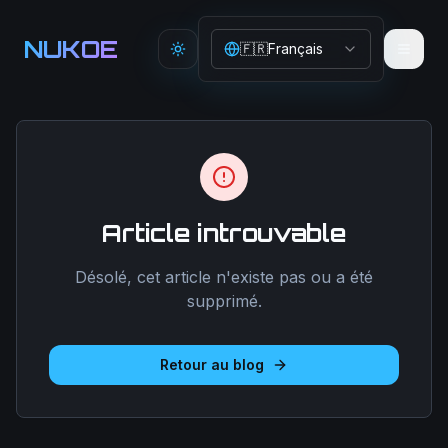
Aller au contenu principal
NUKOE
🇫🇷
Français
Toggle theme
Article introuvable
Désolé, cet article n'existe pas ou a été
supprimé.
Retour au blog