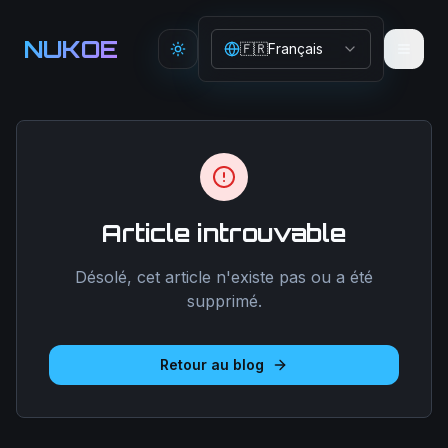
Aller au contenu principal
NUKOE
🇫🇷
Français
Toggle theme
Article introuvable
Désolé, cet article n'existe pas ou a été
supprimé.
Retour au blog