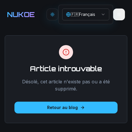
Aller au contenu principal
NUKOE
🇫🇷
Français
Toggle theme
Article introuvable
Désolé, cet article n'existe pas ou a été
supprimé.
Retour au blog