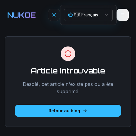
Aller au contenu principal
NUKOE
🇫🇷
Français
Toggle theme
Article introuvable
Désolé, cet article n'existe pas ou a été
supprimé.
Retour au blog