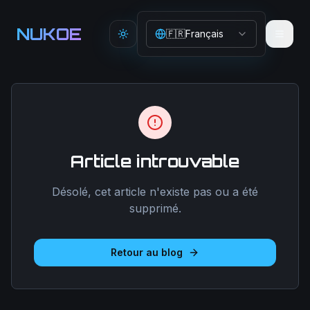
Aller au contenu principal
NUKOE
🇫🇷
Français
Toggle theme
Article introuvable
Désolé, cet article n'existe pas ou a été
supprimé.
Retour au blog