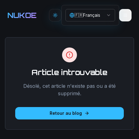
Aller au contenu principal
NUKOE
🇫🇷
Français
Toggle theme
Article introuvable
Désolé, cet article n'existe pas ou a été
supprimé.
Retour au blog