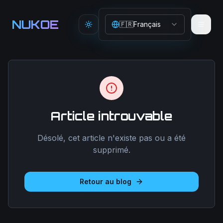
Aller au contenu principal
NUKOE
🇫🇷
Français
Toggle theme
Article introuvable
Désolé, cet article n'existe pas ou a été
supprimé.
Retour au blog