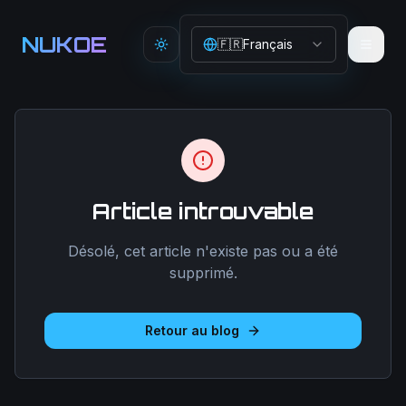
Aller au contenu principal
NUKOE
🇫🇷
Français
Toggle theme
Article introuvable
Désolé, cet article n'existe pas ou a été
supprimé.
Retour au blog