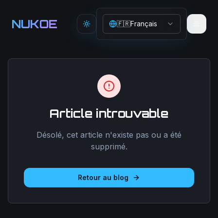
Aller au contenu principal
NUKOE
🇫🇷
Français
Toggle theme
Article introuvable
Désolé, cet article n'existe pas ou a été
supprimé.
Retour au blog