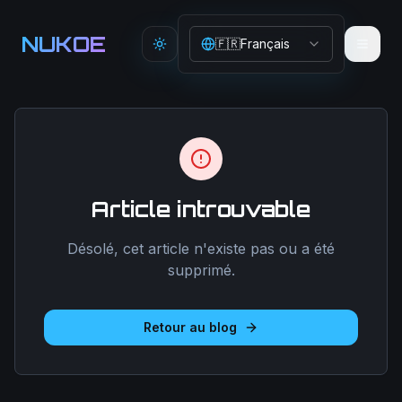
Aller au contenu principal
NUKOE
🇫🇷
Français
Toggle theme
Article introuvable
Désolé, cet article n'existe pas ou a été
supprimé.
Retour au blog