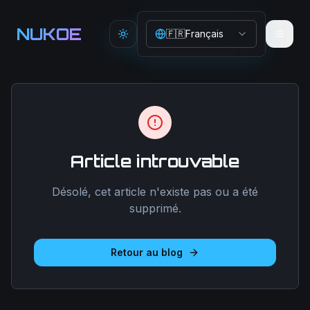
Aller au contenu principal
NUKOE
🇫🇷
Français
Toggle theme
Article introuvable
Désolé, cet article n'existe pas ou a été
supprimé.
Retour au blog