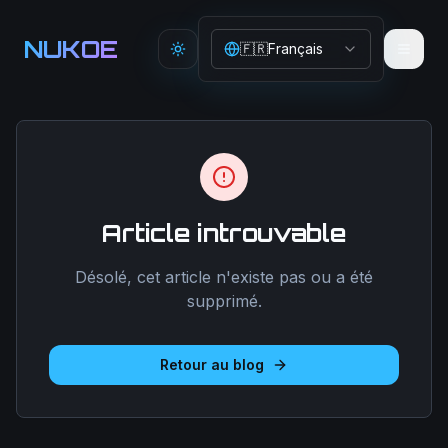
Aller au contenu principal
NUKOE
🇫🇷
Français
Toggle theme
Article introuvable
Désolé, cet article n'existe pas ou a été
supprimé.
Retour au blog