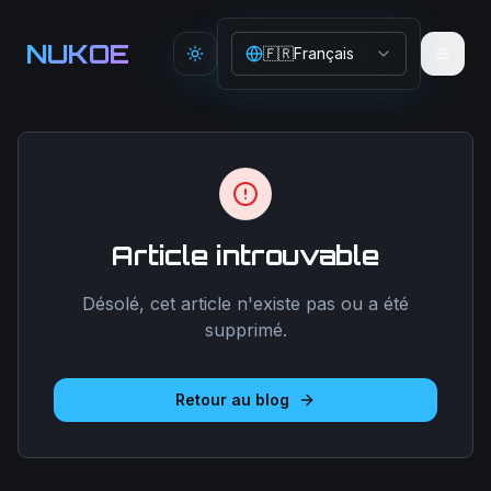
Aller au contenu principal
NUKOE
🇫🇷
Français
Toggle theme
Article introuvable
Désolé, cet article n'existe pas ou a été
supprimé.
Retour au blog