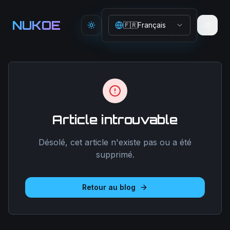
Aller au contenu principal
NUKOE
🇫🇷
Français
Toggle theme
Article introuvable
Désolé, cet article n'existe pas ou a été
supprimé.
Retour au blog