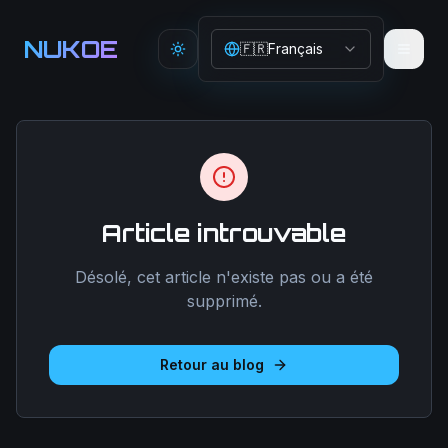
Aller au contenu principal
NUKOE
🇫🇷
Français
Toggle theme
Article introuvable
Désolé, cet article n'existe pas ou a été
supprimé.
Retour au blog