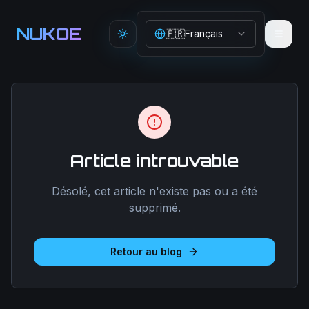
Aller au contenu principal
NUKOE
🇫🇷
Français
Toggle theme
Article introuvable
Désolé, cet article n'existe pas ou a été
supprimé.
Retour au blog