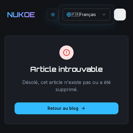
Aller au contenu principal
NUKOE
🇫🇷
Français
Toggle theme
Article introuvable
Désolé, cet article n'existe pas ou a été
supprimé.
Retour au blog