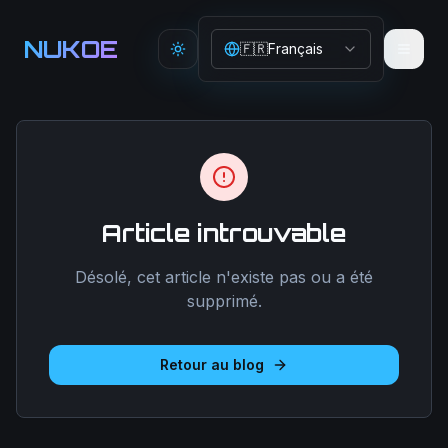
Aller au contenu principal
NUKOE
🇫🇷
Français
Toggle theme
Article introuvable
Désolé, cet article n'existe pas ou a été
supprimé.
Retour au blog