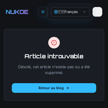
Aller au contenu principal
NUKOE
🇫🇷
Français
Toggle theme
Article introuvable
Désolé, cet article n'existe pas ou a été
supprimé.
Retour au blog